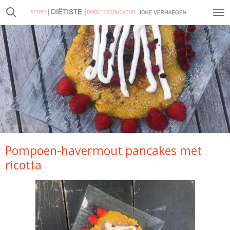
Ga
direct
naar
de
hoofdinhoud
Pompoen-havermout pancakes met
ricotta