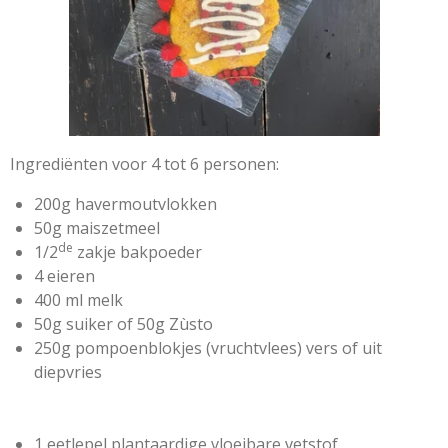
Ingrediënten voor 4 tot 6 personen:
200g havermoutvlokken
50g maiszetmeel
de
1/2
zakje bakpoeder
4 eieren
400 ml melk
50g suiker of 50g Zùsto
250g pompoenblokjes (vruchtvlees) vers of uit
diepvries
1 eetlepel plantaardige vloeibare vetstof