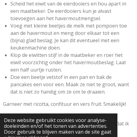
Scheid het eiwit van de eierdooiers en hou apart in
een maatbeker. De eierdooiers kun je alvast
toevoegen aan het havermoutmengsel.
Voeg met kleine beetjes de melk met pompoen toe
aan de havermout en meng door elkaar tot een
(bijna) glad beslag. Je kan dit eventueel met een
keukenmachine doen.
Klop de eiwitten stijf in de maatbeker en roer het
eiwit voorzichtig onder het havermoutbeslag. Laat
een half uurtje rusten.
Doe een beetje vetstof in een pan en bak de
pancakes een voor een. Maak ze niet te groot, want
dat is niet zo handig om ze om te draaien.
Garneer met ricotta, confituur en vers fruit. Smakelijk!
kleine lifehack: ik heb de ricotta in een plastic
Deze website gebruikt cookies voor analyse-
diepvrieszakje gedaan en de punt er afgeknipt zodat ik
doeleinden en/of het tonen van advertenties.
het als een spuitzak kon gebruiken ;-).
Door gebruik te blijven maken van de site gaat