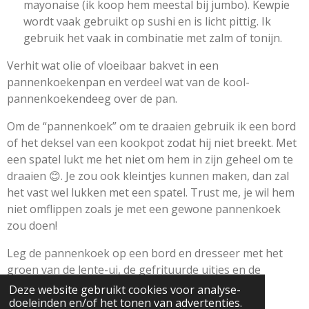
mayonaise (ik koop hem meestal bij jumbo). Kewpie
wordt vaak gebruikt op sushi en is licht pittig. Ik
gebruik het vaak in combinatie met zalm of tonijn.
Verhit wat olie of vloeibaar bakvet in een
pannenkoekenpan en verdeel wat van de kool-
pannenkoekendeeg over de pan.
Om de “pannenkoek” om te draaien gebruik ik een bord
of het deksel van een kookpot zodat hij niet breekt. Met
een spatel lukt me het niet om hem in zijn geheel om te
draaien 😊. Je zou ook kleintjes kunnen maken, dan zal
het vast wel lukken met een spatel. Trust me, je wil hem
niet omflippen zoals je met een gewone pannenkoek
zou doen!
Leg de pannenkoek op een bord en dresseer met het
groen van de lente-ui, de gefrituurde uitjes en de
sausjes.
Deze website gebruikt cookies voor analyse-
doeleinden en/of het tonen van advertenties.