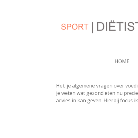
Ga
direct
naar
de
hoofdinhoud
HOME
Heb je algemene vragen over voeding
je weten wat gezond eten nu precies
advies in kan geven. Hierbij focus 